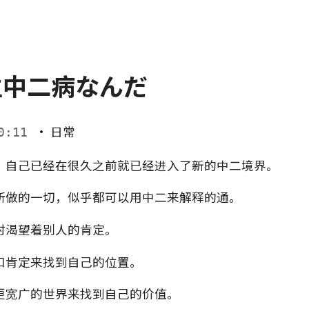
生中二病なんだ
·
日常
00:11
，自己已经在很久之前就已经进入了新的中二境界。
所做的一切，似乎都可以用中二来解释的通。
时渴望着别人的肯定。
和肯定来找到自己的位置。
更宽广的世界来找到自己的价值。