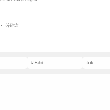
·
碎碎念