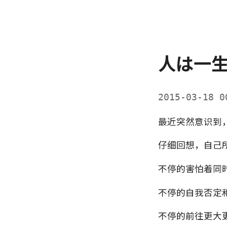
人は一
2015-03-18 
最近突然意识到
仔细回想，自己
不停的害怕着同
不停的自我否定
不停的前往更大