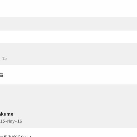
-15
高
akume
15-May-16