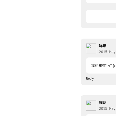
哞菇
2015-May
我也知道ﾟ∀ﾟ)
Reply
哞菇
2015-May