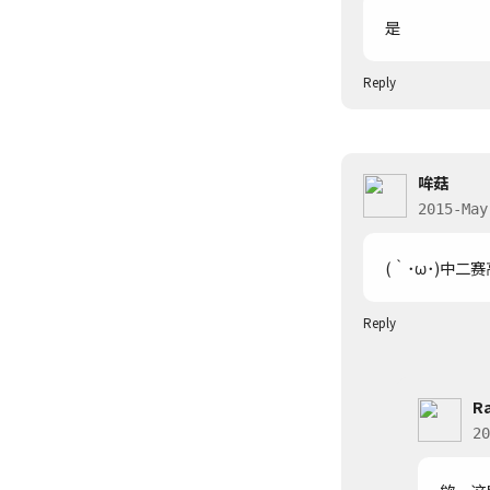
是
Reply
哞菇
2015-May
(｀･ω･)中二赛
Reply
R
20