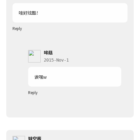
哇好炫酷！
Reply
哞菇
2015-Nov-1
诶嘿w
Reply
妹空酱