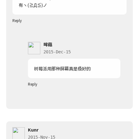
有ヽ(≧Д≦)ノ
Reply
哞菇
2015-Dec-15
树莓派用那种屏幕真是极好的
Reply
Kunr
2015-Nov-15