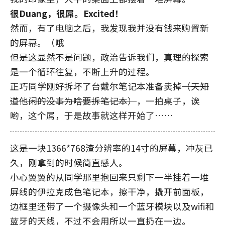
很Duang，很屌。Excited！
然而，有了电脑之后，我发现我并没有钱来购置新
的屏幕。（哦
但是这显然不是问题，政治告诉我们，真理的探索
是一个循环往复，不断上升的过程。
正巧同学刚好拆坏了台戴尔笔记本准备卖掉
（天知
道他闲的没事为啥要拆笔记本）
，一拍桌子，诶
哟，这个屌，于是故事就这样开始了……
这是一块1366*768渣分辨率的14寸的屏幕，冲灰已
久，刚拿到的时候简直感人。
小心翼翼的从同学那里抱回来只剩下一半挂着一堆
屏线的伊拉克成色笔记本，擦干净，撬开前面板，
边框里还带了一个摄像头和一个蓝牙模块以及wifi和
蓝牙的天线，不过不会用所以一直扔在一边。