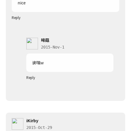
nice
Reply
哞菇
2015-Nov-1
诶嘿w
Reply
iKirby
2015-Oct-29